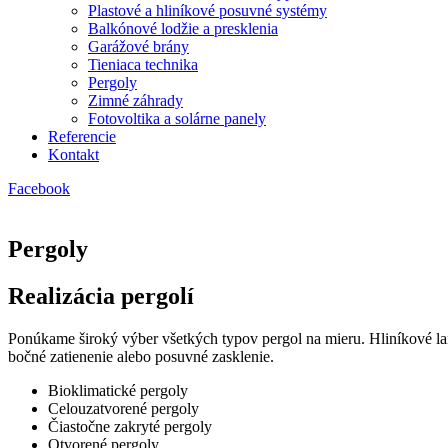
Plastové a hliníkové posuvné systémy
Balkónové lodžie a presklenia
Garážové brány
Tieniaca technika
Pergoly
Zimné záhrady
Fotovoltika a solárne panely
Referencie
Kontakt
Facebook
Pergoly
Realizácia pergolí
Ponúkame široký výber všetkých typov pergol na mieru. Hliníkové lam
bočné zatienenie alebo posuvné zasklenie.
Bioklimatické pergoly
Celouzatvorené pergoly
Čiastočne zakryté pergoly
Otvorené pergoly