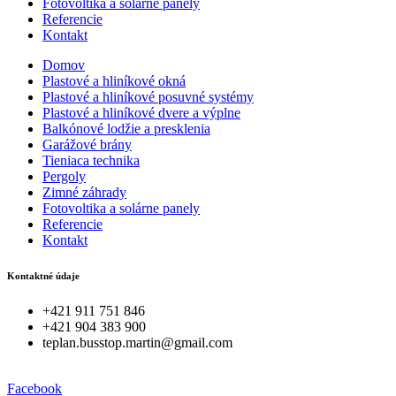
Fotovoltika a solárne panely
Referencie
Kontakt
Domov
Plastové a hliníkové okná
Plastové a hliníkové posuvné systémy
Plastové a hliníkové dvere a výplne
Balkónové lodžie a presklenia
Garážové brány
Tieniaca technika
Pergoly
Zimné záhrady
Fotovoltika a solárne panely
Referencie
Kontakt
Kontaktné údaje
+421 911 751 846
‭+421 904 383 900‬
teplan.busstop.martin@gmail.com
Facebook