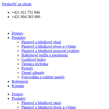
Preskočiť na obsah
+421 911 751 846
+421 904 383 900
Domov
Produkty
Plastové a hliníkové okná
Plastové a hliníkové dvere a výplne
Plastové a hliníkové posuvné systémy
Balkónové lodžie a presklenia
Garážové brány
Tieniaca technika
Pergoly
Zimné záhrady
Fotovoltika a solárne panely
Referencie
Kontakt
Domov
Produkty
Plastové a hliníkové okná
Plastové a hliníkové dvere a výplne