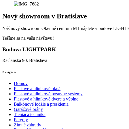
Nový showroom v Bratislave
Náš nový showroom Okenné centrum MT nájdete v budove LIGHTPA
Tešíme sa na vašu návštevu!
Budova LIGHTPARK
Račianska 90, Bratislava
Navigácia
Domov
Plastové a hliníkové okná
Plastové a hliníkové posuvné systémy
Plastové a hliníkové dvere a výplne
Balkónové lodžie a presklenia
Garážové brány
Tieniaca technika
Pergoly
Zimné záhrady